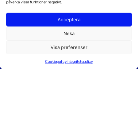
påverka vissa funktioner negativt.
Acceptera
Neka
Visa preferenser
Daladatorer
Om Oss
Tjänster
Bredband
Om Oss
IT-Tjänster
Bredband
AB
Följ Oss
Cookiepolicy
Integritetspolicy
I 40 år har
Facebo
via stadsnät
Medarbetar
Produkter
vi servat
ok
e
Privat
Programutv
dalfolket
Sponsring
eckling
Företag
med IT-
Vision
Bredband
Driftinform
tjänster. Vi
via stadsnät
ation
tänkte göra
Server &
Support
det i minst
molntjänste
Vanliga
40 år till,
r
Frågor
med
Webmail
Dalarnas
Daladato
bästa IT-
rer