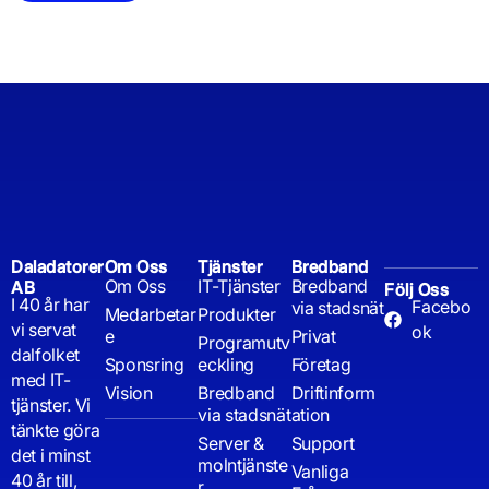
Daladatorer
Om Oss
Tjänster
Bredband
Om Oss
IT-Tjänster
Bredband
AB
Följ Oss
I 40 år har
Facebo
via stadsnät
Medarbetar
Produkter
vi servat
ok
e
Privat
Programutv
dalfolket
Sponsring
eckling
Företag
med IT-
Vision
Bredband
Driftinform
tjänster. Vi
via stadsnät
ation
tänkte göra
Server &
Support
det i minst
molntjänste
Vanliga
40 år till,
r