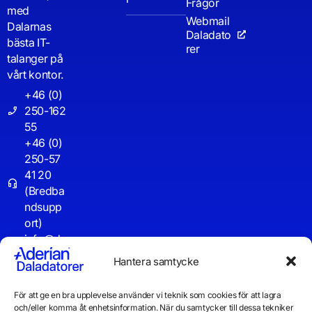
Frågor
med
Webmail
Dalarnas
Daladato
bästa IT-
rer
talanger på
vårt kontor.
+46 (0)
250-162
55
+46 (0)
250-57
41 20
(Bredba
ndsupp
ort)
info@d
aladator
Hantera samtycke
er.se
För att ge en bra upplevelse använder vi teknik som cookies för att lagra
Driftinf
och/eller komma åt enhetsinformation. När du samtycker till dessa tekniker
o