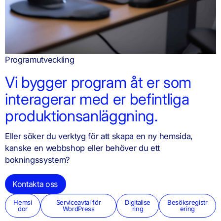
Programutveckling
Vi bygger program åt er som
interagerar med er befintliga
produktionsanläggning.
Eller söker du verktyg för att skapa en ny hemsida,
kanske en webbshop eller behöver du ett
bokningssystem?
Kontakta oss
Hemsi
Serviceavtal för
Digitalise
Besöksregistr
dor
WordPress
ring
ering