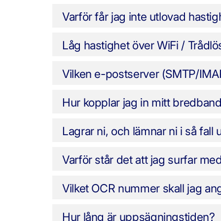
Varför får jag inte utlovad hast
Låg hastighet över WiFi / Trådlö
Vilken e-postserver (SMTP/IMAP
Hur kopplar jag in mitt bredban
Lagrar ni, och lämnar ni i så fal
Varför står det att jag surfar m
Vilket OCR nummer skall jag ang
Hur lång är uppsägningstiden?