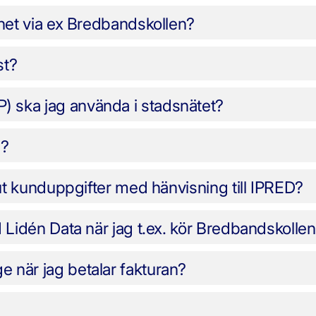
ighet via ex Bredbandskollen?
st?
) ska jag använda i stadsnätet?
d?
l ut kunduppgifter med hänvisning till IPRED?
ed Lidén Data när jag t.ex. kör Bredbandskolle
e när jag betalar fakturan?