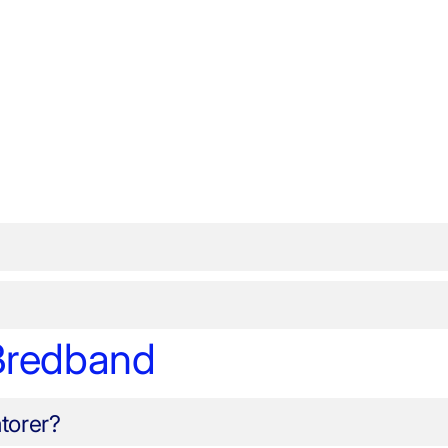
 Bredband
torer?