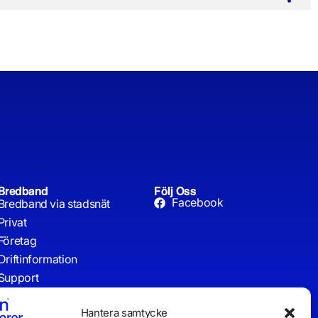
Bredband
Följ Oss
Facebook
Bredband via stadsnät
Privat
Företag
Driftinformation
Support
Vanliga Frågor
Hantera samtycke
Webmail Daladatorer