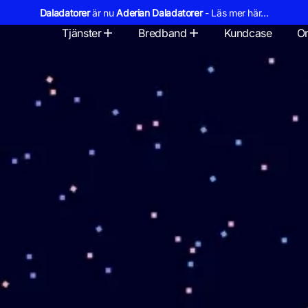
Daladatorer
är nu
Aderian Daladatorer
- Läs mer här...
Tjänster
Bredband
Kundcase
O