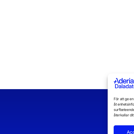
För att ge e
åt enhetsinf
surfbeteende
återkallar d
Ac