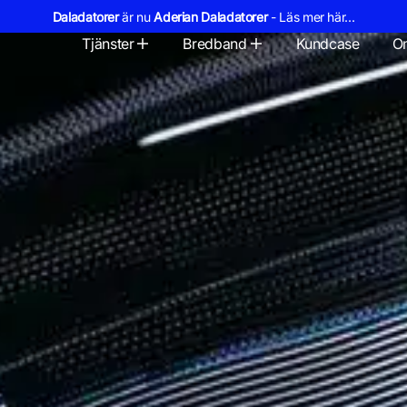
Daladatorer
är nu
Aderian Daladatorer
- Läs mer här...
Tjänster
Bredband
Kundcase
O