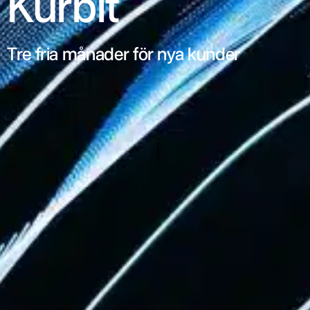
Kurbit
Tre fria månader för nya kunder