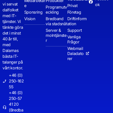
Medarbetar
Produkter
vi servat
ok
e
Privat
Programutv
dalfolket
Sponsring
eckling
Företag
med IT-
Vision
Bredband
Driftinform
tjänster. Vi
via stadsnät
ation
tänkte göra
Server &
Support
det i minst
molntjänste
Vanliga
40 år till,
r
Frågor
med
Webmail
Dalarnas
Daladato
bästa IT-
rer
talanger på
vårt kontor.
+46 (0)
250-162
55
+46 (0)
250-57
41 20
(Bredba