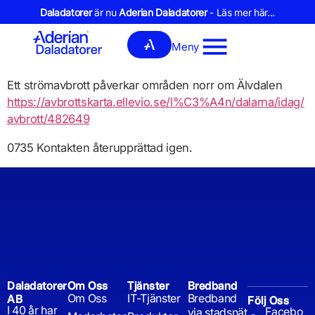
Daladatorer
är nu
Aderian Daladatorer
- Läs mer här...
Meny
Ett strömavbrott påverkar områden norr om Älvdalen
https://avbrottskarta.ellevio.se/l%C3%A4n/dalarna/idag/
avbrott/482649
0735 Kontakten återupprättad igen.
Daladatorer
Om Oss
Tjänster
Bredband
Om Oss
IT-Tjänster
Bredband
AB
Följ Oss
I 40 år har
Facebo
via stadsnät