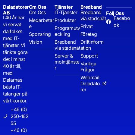
Daladatorer
Om Oss
Tjänster
Bredband
Om Oss
IT-Tjänster
Bredband
AB
Följ Oss
I 40 år har
Facebo
via stadsnät
Medarbetar
Produkter
vi servat
ok
e
Privat
Programutv
dalfolket
Sponsring
eckling
Företag
med IT-
Vision
Bredband
Driftinform
tjänster. Vi
via stadsnät
ation
tänkte göra
Server &
Support
det i minst
molntjänste
Vanliga
40 år till,
r
Frågor
med
Webmail
Dalarnas
Daladato
bästa IT-
rer
talanger på
vårt kontor.
+46 (0)
250-162
55
+46 (0)