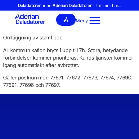
Daladatorer
är nu
Aderian Daladatorer
- Läs mer här...
Meny
Omläggning av stamfiber.
All kommunikation bryts i upp till 7h. Stora, betydande
förbindelser kommer prioriteras. Kunds tjänster kommer
igång automatiskt efter avbrottet.
Gäller postnummer: 77671, 77672, 77673, 77674, 77690,
77691, 77696 och 77697.