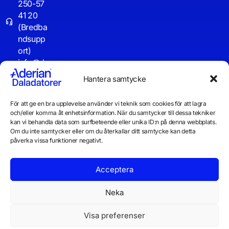
250-57
41 20
(Bredba
ndsupp
ort)
info@d
aladator
Hantera samtycke
er.se
För att ge en bra upplevelse använder vi teknik som cookies för att lagra
Driftinf
och/eller komma åt enhetsinformation. När du samtycker till dessa tekniker
o
kan vi behandla data som surfbeteende eller unika ID:n på denna webbplats.
Om du inte samtycker eller om du återkallar ditt samtycke kan detta
påverka vissa funktioner negativt.
Acceptera
Neka
Visa preferenser
© 2026 Daladatorer AB
Integritetspolicy
Cookiepolicy