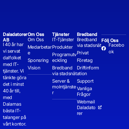
Daladatorer
Om Oss
Tjänster
Bredband
Om Oss
IT-Tjänster
Bredband
AB
Följ Oss
I 40 år har
Facebo
via stadsnät
Medarbetar
Produkter
vi servat
ok
e
Privat
Programutv
dalfolket
Sponsring
eckling
Företag
med IT-
Vision
Bredband
Driftinform
tjänster. Vi
via stadsnät
ation
tänkte göra
Server &
Support
det i minst
molntjänste
Vanliga
40 år till,
r
Frågor
med
Webmail
Dalarnas
Daladato
bästa IT-
rer
talanger på
vårt kontor.