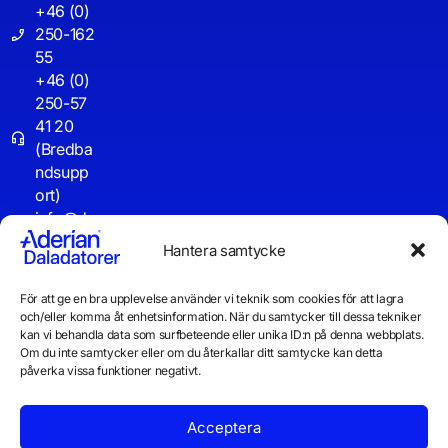
+46 (0)
250-162
55
+46 (0)
250-57
41 20
(Bredba
ndsupp
ort)
info@d
aladator
Hantera samtycke
er.se
För att ge en bra upplevelse använder vi teknik som cookies för att lagra
Driftinf
och/eller komma åt enhetsinformation. När du samtycker till dessa tekniker
o
kan vi behandla data som surfbeteende eller unika ID:n på denna webbplats.
Om du inte samtycker eller om du återkallar ditt samtycke kan detta
påverka vissa funktioner negativt.
Acceptera