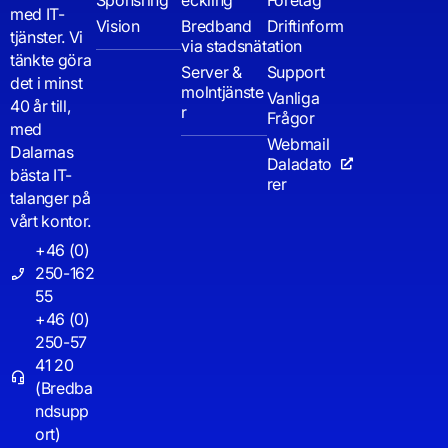
Sponsring
eckling
Företag
med IT-
Vision
Bredband
Driftinform
tjänster. Vi
via stadsnät
ation
tänkte göra
Server &
Support
det i minst
molntjänste
Vanliga
40 år till,
r
Frågor
med
Webmail
Dalarnas
Daladato
bästa IT-
rer
talanger på
vårt kontor.
+46 (0)
250-162
55
+46 (0)
250-57
41 20
(Bredba
ndsupp
ort)