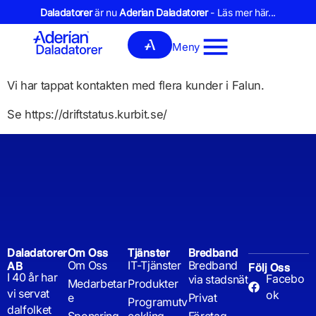
Daladatorer
är nu
Aderian Daladatorer
- Läs mer här...
Meny
Vi har tappat kontakten med flera kunder i Falun.
Se https://driftstatus.kurbit.se/
Daladatorer
Om Oss
Tjänster
Bredband
Om Oss
IT-Tjänster
Bredband
AB
Följ Oss
I 40 år har
Facebo
via stadsnät
Medarbetar
Produkter
vi servat
ok
e
Privat
Programutv
dalfolket