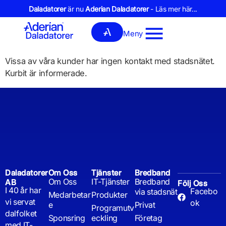
Daladatorer
är nu
Aderian Daladatorer
- Läs mer här...
Meny
Vissa av våra kunder har ingen kontakt med stadsnätet.
Kurbit är informerade.
Daladatorer
Om Oss
Tjänster
Bredband
Om Oss
IT-Tjänster
Bredband
AB
Följ Oss
I 40 år har
Facebo
via stadsnät
Medarbetar
Produkter
vi servat
ok
e
Privat
Programutv
dalfolket
Sponsring
eckling
Företag
med IT-