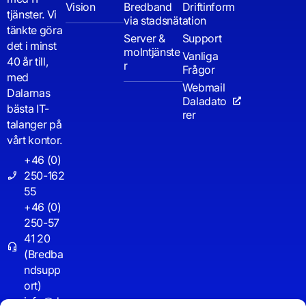
Vision
Bredband
Driftinform
tjänster. Vi
via stadsnät
ation
tänkte göra
Server &
Support
det i minst
molntjänste
Vanliga
40 år till,
r
Frågor
med
Webmail
Dalarnas
Daladato
bästa IT-
rer
talanger på
vårt kontor.
+46 (0)
250-162
55
+46 (0)
250-57
41 20
(Bredba
ndsupp
ort)
info@d