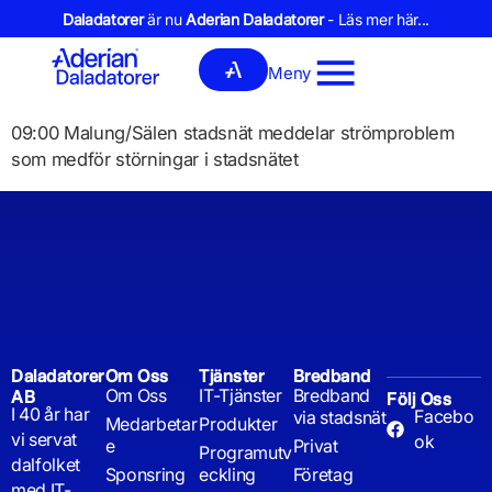
Daladatorer
är nu
Aderian Daladatorer
- Läs mer här...
Meny
09:00 Malung/Sälen stadsnät meddelar strömproblem
som medför störningar i stadsnätet
Daladatorer
Om Oss
Tjänster
Bredband
Om Oss
IT-Tjänster
Bredband
AB
Följ Oss
I 40 år har
Facebo
via stadsnät
Medarbetar
Produkter
vi servat
ok
e
Privat
Programutv
dalfolket
Sponsring
eckling
Företag
med IT-