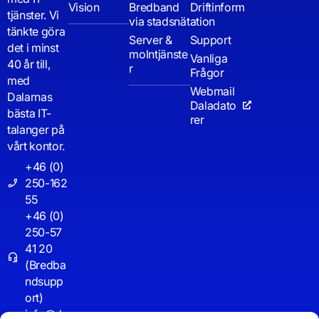
Vision
Bredband
Driftinform
tjänster. Vi
via stadsnät
ation
tänkte göra
Server &
Support
det i minst
molntjänste
Vanliga
40 år till,
r
Frågor
med
Webmail
Dalarnas
Daladato
bästa IT-
rer
talanger på
vårt kontor.
+46 (0)
250-162
55
+46 (0)
250-57
41 20
(Bredba
ndsupp
ort)
info@d