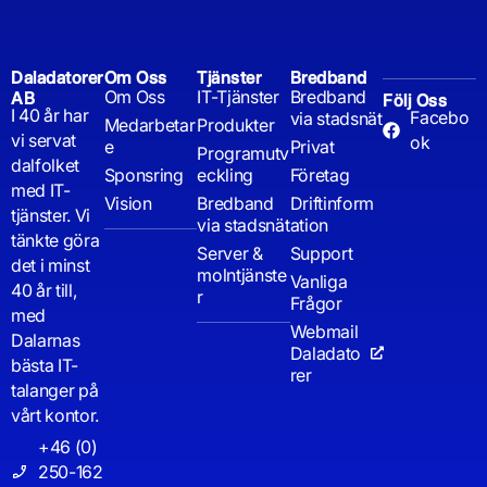
Daladatorer
Om Oss
Tjänster
Bredband
Om Oss
IT-Tjänster
Bredband
AB
Följ Oss
I 40 år har
Facebo
via stadsnät
Medarbetar
Produkter
vi servat
ok
e
Privat
Programutv
dalfolket
Sponsring
eckling
Företag
med IT-
Vision
Bredband
Driftinform
tjänster. Vi
via stadsnät
ation
tänkte göra
Server &
Support
det i minst
molntjänste
Vanliga
40 år till,
r
Frågor
med
Webmail
Dalarnas
Daladato
bästa IT-
rer
talanger på
vårt kontor.
+46 (0)
250-162