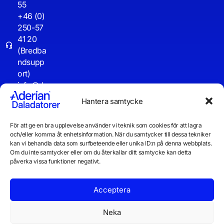
55
+46 (0)
250-57
41 20
(Bredba
ndsupp
ort)
info@d
aladator
Hantera samtycke
er.se
För att ge en bra upplevelse använder vi teknik som cookies för att lagra
Driftinf
och/eller komma åt enhetsinformation. När du samtycker till dessa tekniker
o
kan vi behandla data som surfbeteende eller unika ID:n på denna webbplats.
Om du inte samtycker eller om du återkallar ditt samtycke kan detta
påverka vissa funktioner negativt.
Acceptera
Neka