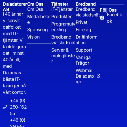
Daladatorer
Om Oss
Tjänster
Bredband
Om Oss
IT-Tjänster
Bredband
AB
Följ Oss
I 40 år har
Facebo
via stadsnät
Medarbetar
Produkter
vi servat
ok
e
Privat
Programutv
dalfolket
Sponsring
eckling
Företag
med IT-
Vision
Bredband
Driftinform
tjänster. Vi
via stadsnät
ation
tänkte göra
Server &
Support
det i minst
molntjänste
Vanliga
40 år till,
r
Frågor
med
Webmail
Dalarnas
Daladato
bästa IT-
rer
talanger på
vårt kontor.
+46 (0)
250-162
55
+46 (0)
250-57