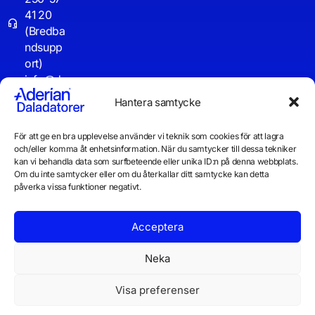
41 20
(Bredba
ndsupp
ort)
info@d
aladator
Hantera samtycke
er.se
För att ge en bra upplevelse använder vi teknik som cookies för att lagra
Driftinf
och/eller komma åt enhetsinformation. När du samtycker till dessa tekniker
o
kan vi behandla data som surfbeteende eller unika ID:n på denna webbplats.
Om du inte samtycker eller om du återkallar ditt samtycke kan detta
påverka vissa funktioner negativt.
Acceptera
Neka
Visa preferenser
© 2026 Daladatorer AB
Integritetspolicy
Cookiepolicy