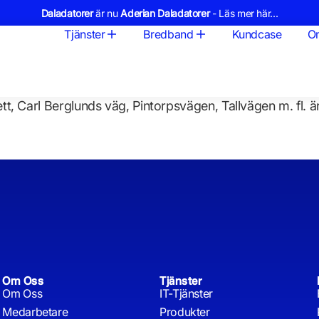
Daladatorer
är nu
Aderian Daladatorer
- Läs mer här...
Tjänster
Bredband
Kundcase
O
, Carl Berglunds väg, Pintorpsvägen, Tallvägen m. fl. är
Om Oss
Tjänster
Om Oss
IT-Tjänster
Medarbetare
Produkter