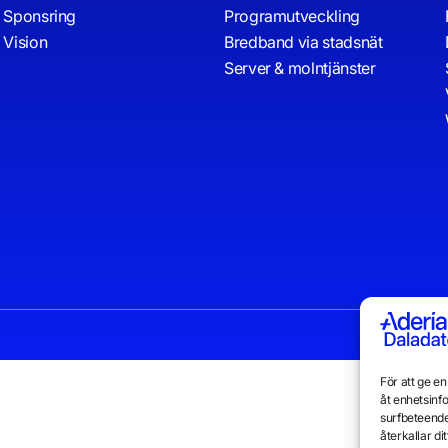
Sponsring
Programutveckling
Vision
Bredband via stadsnät
Server & molntjänster
För att ge e
åt enhetsinf
surfbeteende
återkallar d