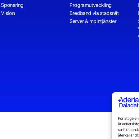
Sponsring
Programutveckling
Vision
Bredband via stadsnät
Server & molntjänster
För att ge e
åt enhetsinf
surfbeteende
återkallar d