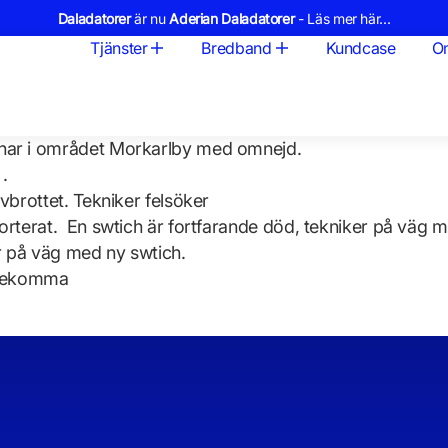
Daladatorer
är nu
Aderian Daladatorer
- Läs mer här...
Tjänster
Bredband
Kundcase
O
char i området Morkarlby med omnejd.
 .
vbrottet. Tekniker felsöker
orterat. En swtich är fortfarande död, tekniker på väg m
er på väg med ny swtich.
förekomma