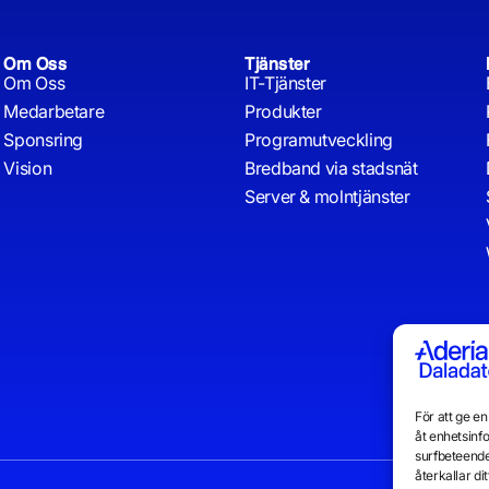
Om Oss
Tjänster
Om Oss
IT-Tjänster
Medarbetare
Produkter
Sponsring
Programutveckling
Vision
Bredband via stadsnät
Server & molntjänster
För att ge e
åt enhetsinf
surfbeteende
återkallar d