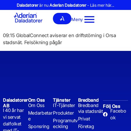
Daladatorer
är nu
Aderian Daladatorer
- Läs mer här...
Meny
09:15 GlobalConnect aviserar en driftstörning i Orsa
stadsnät. Felsökning pågår
Daladatorer
Om Oss
Tjänster
Bredband
Om Oss
IT-Tjänster
Bredband
AB
Följ Oss
I 40 år har
Facebo
via stadsnät
Medarbetar
Produkter
vi servat
ok
e
Privat
Programutv
dalfolket
Sponsring
eckling
Företag
med IT-