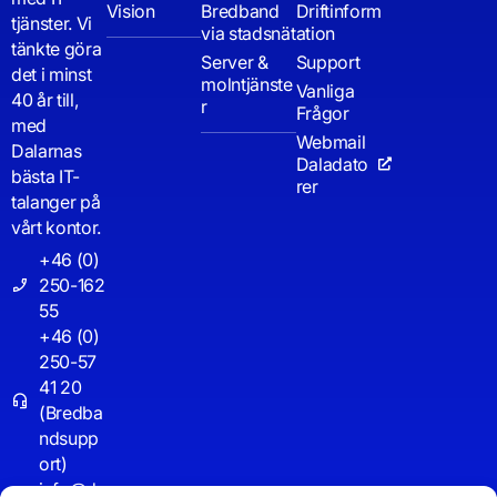
Vision
Bredband
Driftinform
tjänster. Vi
via stadsnät
ation
tänkte göra
Server &
Support
det i minst
molntjänste
Vanliga
40 år till,
r
Frågor
med
Webmail
Dalarnas
Daladato
bästa IT-
rer
talanger på
vårt kontor.
+46 (0)
250-162
55
+46 (0)
250-57
41 20
(Bredba
ndsupp
ort)
info@d