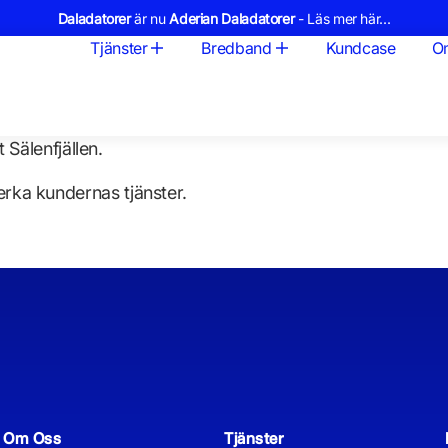
Daladatorer
är nu
Aderian Daladatorer
- Läs mer här...
Tjänster
Bredband
Kundcase
O
 Sälenfjällen.
rka kundernas tjänster.
Om Oss
Tjänster