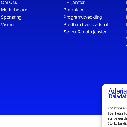
Om Oss
IT-Tjänster
Medarbetare
Produkter
Sponsring
Programutveckling
Vision
Bredband via stadsnät
Server & molntjänster
För att ge e
åt enhetsinf
surfbeteende
återkallar d