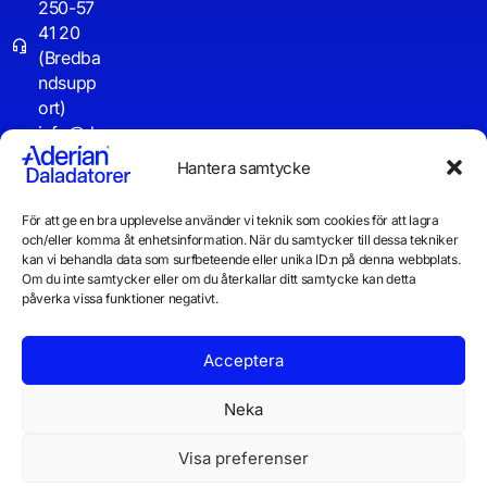
250-57
41 20
(Bredba
ndsupp
ort)
info@d
aladator
Hantera samtycke
er.se
För att ge en bra upplevelse använder vi teknik som cookies för att lagra
Driftinf
och/eller komma åt enhetsinformation. När du samtycker till dessa tekniker
o
kan vi behandla data som surfbeteende eller unika ID:n på denna webbplats.
Om du inte samtycker eller om du återkallar ditt samtycke kan detta
påverka vissa funktioner negativt.
Acceptera
Neka
Visa preferenser
© 2026 Daladatorer AB
Integritetspolicy
Cookiepolicy