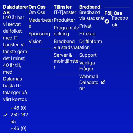
Daladatorer
Om Oss
Tjänster
Bredband
Om Oss
IT-Tjänster
Bredband
AB
Följ Oss
I 40 år har
Facebo
via stadsnät
Medarbetar
Produkter
vi servat
ok
e
Privat
Programutv
dalfolket
Sponsring
eckling
Företag
med IT-
Vision
Bredband
Driftinform
tjänster. Vi
via stadsnät
ation
tänkte göra
Server &
Support
det i minst
molntjänste
Vanliga
40 år till,
r
Frågor
med
Webmail
Dalarnas
Daladato
bästa IT-
rer
talanger på
vårt kontor.
+46 (0)
250-162
55
+46 (0)