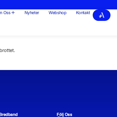
m Oss
Nyheter
Webshop
Kontakt
brottet.
Bredband
Följ Oss