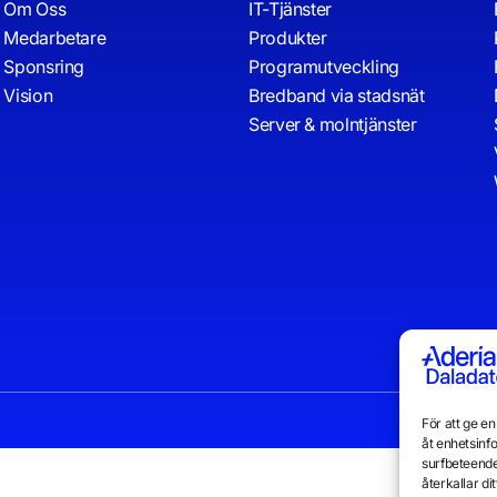
Om Oss
IT-Tjänster
Medarbetare
Produkter
Sponsring
Programutveckling
Vision
Bredband via stadsnät
Server & molntjänster
För att ge e
åt enhetsinf
surfbeteende
återkallar d