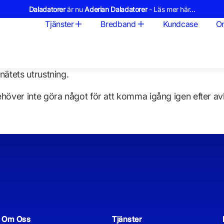
Daladatorer
är nu
Aderian Daladatorer
- Läs mer här...
Tjänster
Bredband
Kundcase
O
nätets utrustning.
ehöver inte göra något för att komma igång igen efter av
Om Oss
Tjänster