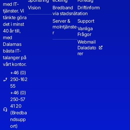
Sponsring
eckling
Företag
med IT-
Vision
Bredband
Driftinform
tjänster. Vi
via stadsnät
ation
tänkte göra
Server &
Support
det i minst
molntjänste
Vanliga
40 år till,
r
Frågor
med
Webmail
Dalarnas
Daladato
bästa IT-
rer
talanger på
vårt kontor.
+46 (0)
250-162
55
+46 (0)
250-57
41 20
(Bredba
ndsupp
ort)