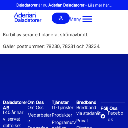
Daladatorer
är nu
Aderian Daladatorer
- Läs mer här...
Meny
Kurbit aviserar ett planerat strömavbrott.
Gäller postnummer: 78230, 78231 och 78234.
Daladatorer
Om Oss
Tjänster
Bredband
Om Oss
IT-Tjänster
Bredband
AB
Följ Oss
I 40 år har
Facebo
via stadsnät
Medarbetar
Produkter
vi servat
ok
e
Privat
Programutv
dalfolket