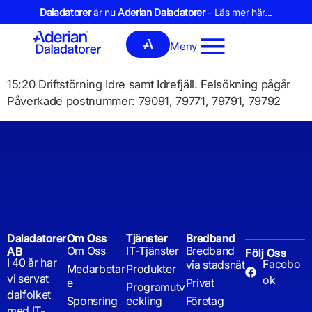
Daladatorer
är nu
Aderian Daladatorer
- Läs mer här...
Meny
15:20 Driftstörning Idre samt Idrefjäll. Felsökning pågår
Påverkade postnummer: 79091, 79771, 79791, 79792
Daladatorer
Om Oss
Tjänster
Bredband
Om Oss
IT-Tjänster
Bredband
AB
Följ Oss
I 40 år har
Facebo
via stadsnät
Medarbetar
Produkter
vi servat
ok
e
Privat
Programutv
dalfolket
Sponsring
eckling
Företag
med IT-