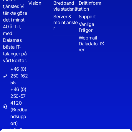
Vision
Bredband
Driftinform
tjänster. Vi
via stadsnät
ation
tänkte göra
Server &
Support
det i minst
molntjänste
Vanliga
40 år till,
r
Frågor
med
Webmail
Dalarnas
Daladato
bästa IT-
rer
talanger på
vårt kontor.
+46 (0)
250-162
55
+46 (0)
250-57
41 20
(Bredba
ndsupp
ort)
info@d