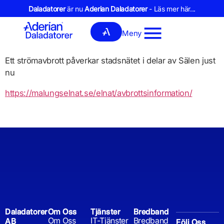
Daladatorer
är nu
Aderian Daladatorer
- Läs mer här...
Meny
Ett strömavbrott påverkar stadsnätet i delar av Sälen just
nu
https://malungselnat.se/elnat/avbrottsinformation/
Daladatorer
Om Oss
Tjänster
Bredband
Om Oss
IT-Tjänster
Bredband
AB
Följ Oss