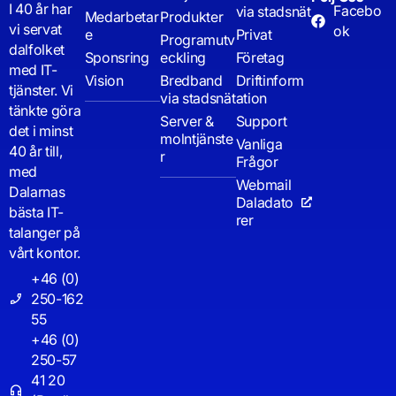
I 40 år har
Facebo
via stadsnät
Medarbetar
Produkter
vi servat
ok
e
Privat
Programutv
dalfolket
Sponsring
eckling
Företag
med IT-
Vision
Bredband
Driftinform
tjänster. Vi
via stadsnät
ation
tänkte göra
Server &
Support
det i minst
molntjänste
Vanliga
40 år till,
r
Frågor
med
Webmail
Dalarnas
Daladato
bästa IT-
rer
talanger på
vårt kontor.
+46 (0)
250-162
55
+46 (0)
250-57
41 20