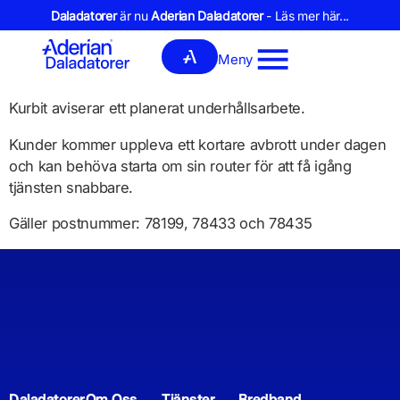
Daladatorer
är nu
Aderian Daladatorer
- Läs mer här...
Meny
Kurbit aviserar ett planerat underhållsarbete.
Kunder kommer uppleva ett kortare avbrott under dagen
och kan behöva starta om sin router för att få igång
tjänsten snabbare.
Gäller postnummer: 78199, 78433 och 78435
Daladatorer
Om Oss
Tjänster
Bredband