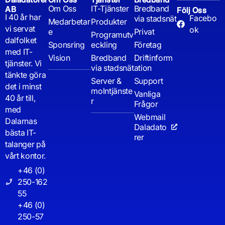
Om Oss
IT-Tjänster
Bredband
AB
Följ Oss
I 40 år har
Facebo
via stadsnät
Medarbetar
Produkter
vi servat
ok
e
Privat
Programutv
dalfolket
Sponsring
eckling
Företag
med IT-
Vision
Bredband
Driftinform
tjänster. Vi
via stadsnät
ation
tänkte göra
Server &
Support
det i minst
molntjänste
Vanliga
40 år till,
r
Frågor
med
Webmail
Dalarnas
Daladato
bästa IT-
rer
talanger på
vårt kontor.
+46 (0)
250-162
55
+46 (0)
250-57