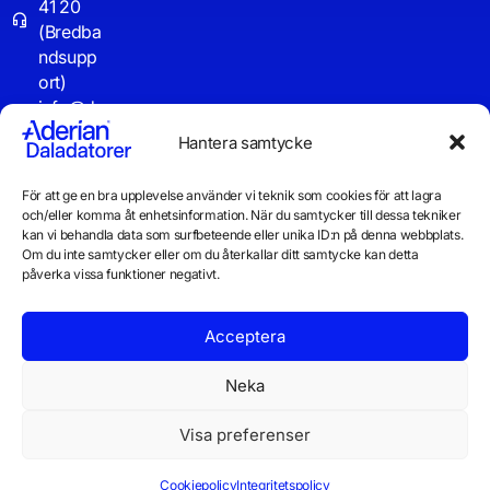
41 20
(Bredba
ndsupp
ort)
info@d
aladator
Hantera samtycke
er.se
För att ge en bra upplevelse använder vi teknik som cookies för att lagra
Driftinf
och/eller komma åt enhetsinformation. När du samtycker till dessa tekniker
o
kan vi behandla data som surfbeteende eller unika ID:n på denna webbplats.
Om du inte samtycker eller om du återkallar ditt samtycke kan detta
påverka vissa funktioner negativt.
Acceptera
Neka
Visa preferenser
© 2026 Daladatorer AB
Integritetspolicy
Cookiepolicy
Cookiepolicy
Integritetspolicy