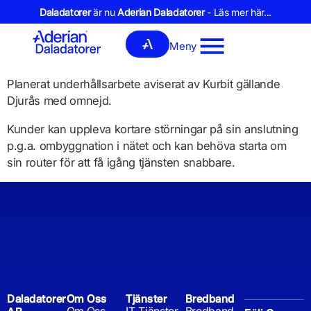
Daladatorer
är nu
Aderian Daladatorer
- Läs mer här...
Meny
Planerat underhållsarbete aviserat av Kurbit gällande
Djurås med omnejd.
Kunder kan uppleva kortare störningar på sin anslutning
p.g.a. ombyggnation i nätet och kan behöva starta om
sin router för att få igång tjänsten snabbare.
Daladatorer
Om Oss
Tjänster
Bredband