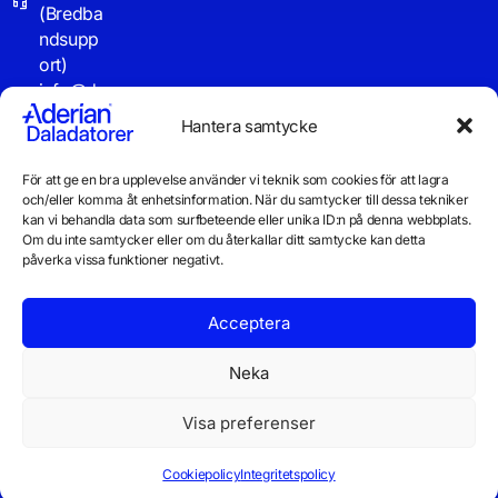
(Bredba
ndsupp
ort)
info@d
aladator
Hantera samtycke
er.se
För att ge en bra upplevelse använder vi teknik som cookies för att lagra
Driftinf
och/eller komma åt enhetsinformation. När du samtycker till dessa tekniker
o
kan vi behandla data som surfbeteende eller unika ID:n på denna webbplats.
Om du inte samtycker eller om du återkallar ditt samtycke kan detta
påverka vissa funktioner negativt.
Acceptera
Neka
Visa preferenser
© 2026 Daladatorer AB
Integritetspolicy
Cookiepolicy
Cookiepolicy
Integritetspolicy