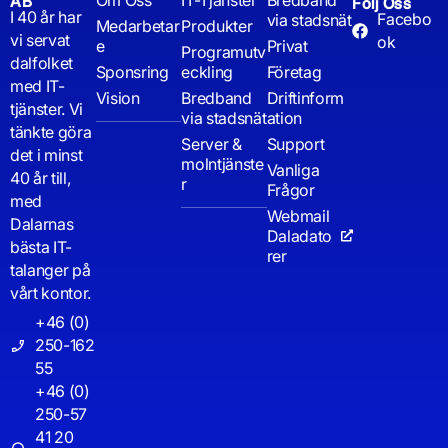
Om Oss
IT-Tjänster
Bredband
AB
Följ Oss
I 40 år har
Facebo
via stadsnät
Medarbetar
Produkter
vi servat
ok
e
Privat
Programutv
dalfolket
Sponsring
eckling
Företag
med IT-
Vision
Bredband
Driftinform
tjänster. Vi
via stadsnät
ation
tänkte göra
Server &
Support
det i minst
molntjänste
Vanliga
40 år till,
r
Frågor
med
Webmail
Dalarnas
Daladato
bästa IT-
rer
talanger på
vårt kontor.
+46 (0)
250-162
55
+46 (0)
250-57
41 20