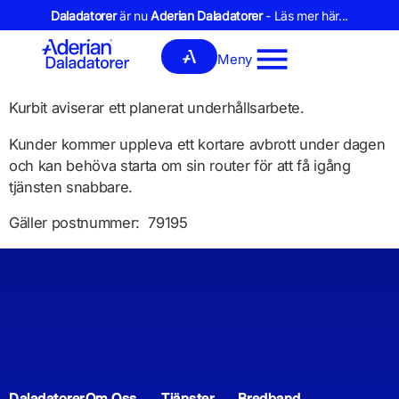
Daladatorer
är nu
Aderian Daladatorer
- Läs mer här...
Meny
Kurbit aviserar ett planerat underhållsarbete.
Kunder kommer uppleva ett kortare avbrott under dagen
och kan behöva starta om sin router för att få igång
tjänsten snabbare.
Gäller postnummer: 79195
Daladatorer
Om Oss
Tjänster
Bredband