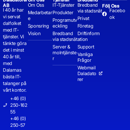
Om Oss
IT-Tjänster
Bredband
AB
Följ Oss
I 40 år har
Facebo
via stadsnät
Medarbetar
Produkter
vi servat
ok
e
Privat
Programutv
dalfolket
Sponsring
eckling
Företag
med IT-
Vision
Bredband
Driftinform
tjänster. Vi
via stadsnät
ation
tänkte göra
Server &
Support
det i minst
molntjänste
Vanliga
40 år till,
r
Frågor
med
Webmail
Dalarnas
Daladato
bästa IT-
rer
talanger på
vårt kontor.
+46 (0)
250-162
55
+46 (0)
250-57