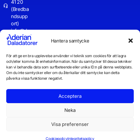
41 20
(Bredba
ndsupp
ort)
info@d
aladator
Hantera samtycke
er.se
För att ge en bra upplevelse använder vi teknik som cookies för att lagra
Driftinf
och/eller komma åt enhetsinformation. När du samtycker till dessa tekniker
o
kan vi behandla data som surfbeteende eller unika ID:n på denna webbplats.
Om du inte samtycker eller om du återkallar ditt samtycke kan detta
påverka vissa funktioner negativt.
Acceptera
Neka
Visa preferenser
© 2026 Daladatorer AB
Integritetspolicy
Cookiepolicy
Cookiepolicy
Integritetspolicy