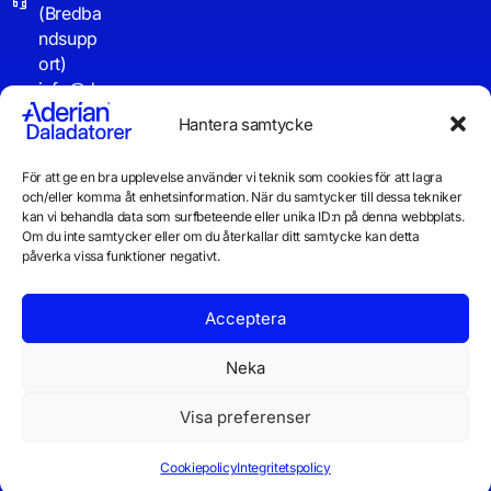
(Bredba
ndsupp
ort)
info@d
aladator
Hantera samtycke
er.se
För att ge en bra upplevelse använder vi teknik som cookies för att lagra
Driftinf
och/eller komma åt enhetsinformation. När du samtycker till dessa tekniker
o
kan vi behandla data som surfbeteende eller unika ID:n på denna webbplats.
Om du inte samtycker eller om du återkallar ditt samtycke kan detta
påverka vissa funktioner negativt.
Acceptera
Neka
Visa preferenser
© 2026 Daladatorer AB
Integritetspolicy
Cookiepolicy
Cookiepolicy
Integritetspolicy