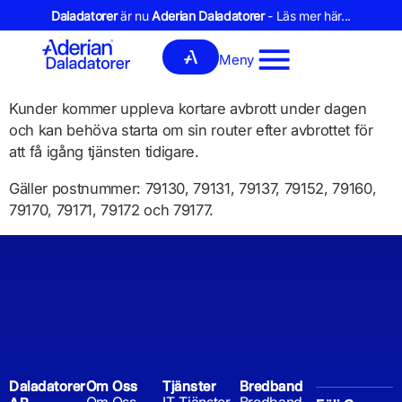
Daladatorer
är nu
Aderian Daladatorer
- Läs mer här...
Meny
Kunder kommer uppleva kortare avbrott under dagen
och kan behöva starta om sin router efter avbrottet för
att få igång tjänsten tidigare.
Gäller postnummer: 79130, 79131, 79137, 79152, 79160,
79170, 79171, 79172 och 79177.
Daladatorer
Om Oss
Tjänster
Bredband