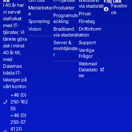
Om Oss
IT-Tjänster
Bredband
AB
Följ Oss
I 40 år har
Facebo
via stadsnät
Medarbetar
Produkter
vi servat
ok
e
Privat
Programutv
dalfolket
Sponsring
eckling
Företag
med IT-
Vision
Bredband
Driftinform
tjänster. Vi
via stadsnät
ation
tänkte göra
Server &
Support
det i minst
molntjänste
Vanliga
40 år till,
r
Frågor
med
Webmail
Dalarnas
Daladato
bästa IT-
rer
talanger på
vårt kontor.
+46 (0)
250-162
55
+46 (0)
250-57
41 20