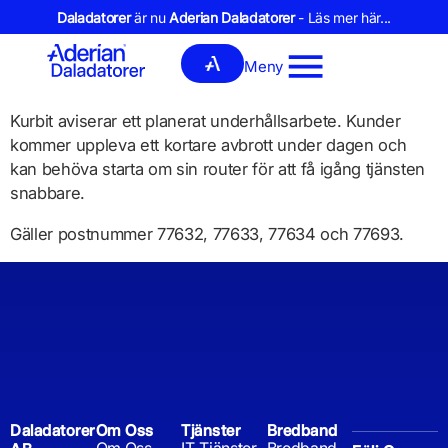
Daladatorer
är nu
Aderian Daladatorer
- Läs mer här...
Meny
Kurbit aviserar ett planerat underhållsarbete. Kunder
kommer uppleva ett kortare avbrott under dagen och
kan behöva starta om sin router för att få igång tjänsten
snabbare.
Gäller postnummer 77632, 77633, 77634 och 77693.
Daladatorer
Om Oss
Tjänster
Bredband