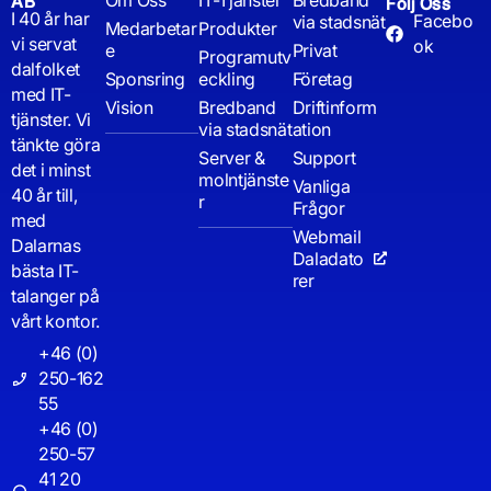
Om Oss
IT-Tjänster
Bredband
AB
Följ Oss
I 40 år har
Facebo
via stadsnät
Medarbetar
Produkter
vi servat
ok
e
Privat
Programutv
dalfolket
Sponsring
eckling
Företag
med IT-
Vision
Bredband
Driftinform
tjänster. Vi
via stadsnät
ation
tänkte göra
Server &
Support
det i minst
molntjänste
Vanliga
40 år till,
r
Frågor
med
Webmail
Dalarnas
Daladato
bästa IT-
rer
talanger på
vårt kontor.
+46 (0)
250-162
55
+46 (0)
250-57
41 20