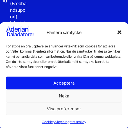
(Bredba
ndsupp
ort)
info@d
aladator
Hantera samtycke
er.se
För att ge en bra upplevelse använder vi teknik som cookies för att lagra
Driftinf
och/eller komma åt enhetsinformation. När du samtycker till dessa tekniker
o
kan vi behandla data som surfbeteende eller unika ID:n på denna webbplats.
Om du inte samtycker eller om du återkallar ditt samtycke kan detta
påverka vissa funktioner negativt.
Acceptera
Neka
Visa preferenser
© 2026 Daladatorer AB
Integritetspolicy
Cookiepolicy
Cookiepolicy
Integritetspolicy