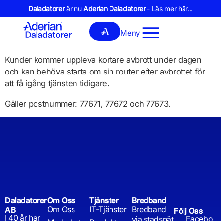
Daladatorer
är nu
Aderian Daladatorer
- Läs mer här...
Meny
Kunder kommer uppleva kortare avbrott under dagen
och kan behöva starta om sin router efter avbrottet för
att få igång tjänsten tidigare.
Gäller postnummer: 77671, 77672 och 77673.
Daladatorer
Om Oss
Tjänster
Bredband
Om Oss
IT-Tjänster
Bredband
AB
Följ Oss
I 40 år har
Facebo
via stadsnät