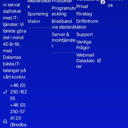
Medarbetar
Produkter
vi servat
ok
e
Privat
Programutv
dalfolket
Sponsring
eckling
Företag
med IT-
Vision
Bredband
Driftinform
tjänster. Vi
via stadsnät
ation
tänkte göra
Server &
Support
det i minst
molntjänste
Vanliga
40 år till,
r
Frågor
med
Webmail
Dalarnas
Daladato
bästa IT-
rer
talanger på
vårt kontor.
+46 (0)
250-162
55
+46 (0)
250-57
41 20
(Bredba