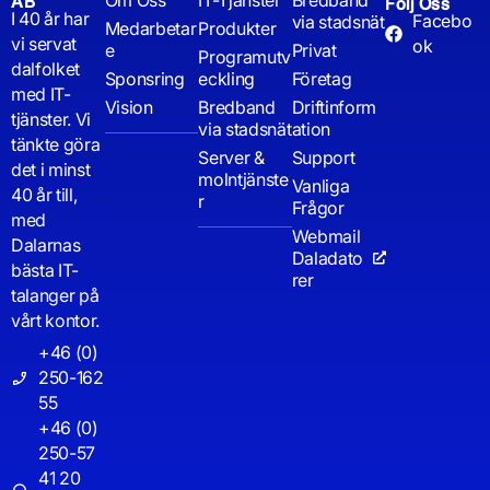
Om Oss
IT-Tjänster
Bredband
AB
Följ Oss
I 40 år har
Facebo
via stadsnät
Medarbetar
Produkter
vi servat
ok
e
Privat
Programutv
dalfolket
Sponsring
eckling
Företag
med IT-
Vision
Bredband
Driftinform
tjänster. Vi
via stadsnät
ation
tänkte göra
Server &
Support
det i minst
molntjänste
Vanliga
40 år till,
r
Frågor
med
Webmail
Dalarnas
Daladato
bästa IT-
rer
talanger på
vårt kontor.
+46 (0)
250-162
55
+46 (0)
250-57
41 20