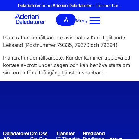
Daladatorer
är nu
Aderian Daladatorer
- Läs mer här...
Meny
Planerat underhållsarbete aviserat av Kurbit gällande
Leksand (Postnummer 79335, 79370 och 79394)
Planerat underhållsarbete. Kunder kommer uppleva ett
kortare avbrott under dagen och kan behöva starta om
sin router för att få igång tjänsten snabbare.
Daladatorer
Om Oss
Tjänster
Bredband