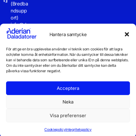
(Bredba
ndsupp
ort)
info@d
aladator
Hantera samtycke
er.se
För att ge en bra upplevelse använder vi teknik som cookies för att lagra
Driftinf
och/eller komma åt enhetsinformation. När du samtycker till dessa tekniker
o
kan vi behandla data som surfbeteende eller unika ID:n på denna webbplats.
Om du inte samtycker eller om du återkallar ditt samtycke kan detta
påverka vissa funktioner negativt.
Acceptera
Neka
Visa preferenser
© 2026 Daladatorer AB
Integritetspolicy
Cookiepolicy
Cookiepolicy
Integritetspolicy