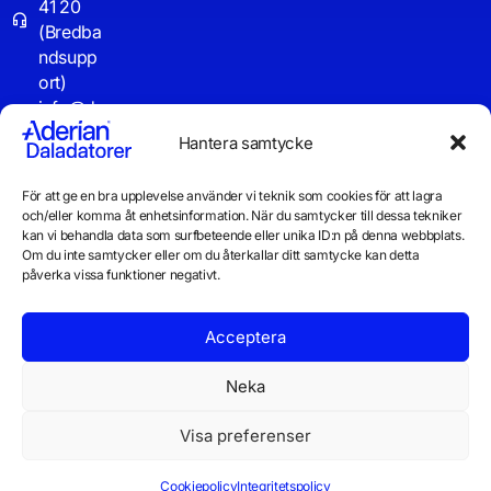
41 20
(Bredba
ndsupp
ort)
info@d
aladator
Hantera samtycke
er.se
För att ge en bra upplevelse använder vi teknik som cookies för att lagra
Driftinf
och/eller komma åt enhetsinformation. När du samtycker till dessa tekniker
o
kan vi behandla data som surfbeteende eller unika ID:n på denna webbplats.
Om du inte samtycker eller om du återkallar ditt samtycke kan detta
påverka vissa funktioner negativt.
Acceptera
Neka
Visa preferenser
© 2026 Daladatorer AB
Integritetspolicy
Cookiepolicy
Cookiepolicy
Integritetspolicy