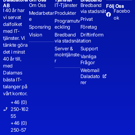
Om Oss
IT-Tjänster
Bredband
AB
Följ Oss
I 40 år har
Facebo
via stadsnät
Medarbetar
Produkter
vi servat
ok
e
Privat
Programutv
dalfolket
Sponsring
eckling
Företag
med IT-
Vision
Bredband
Driftinform
tjänster. Vi
via stadsnät
ation
tänkte göra
Server &
Support
det i minst
molntjänste
Vanliga
40 år till,
r
Frågor
med
Webmail
Dalarnas
Daladato
bästa IT-
rer
talanger på
vårt kontor.
+46 (0)
250-162
55
+46 (0)
250-57