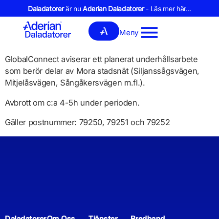
Daladatorer
är nu
Aderian Daladatorer
- Läs mer här...
Meny
GlobalConnect aviserar ett planerat underhållsarbete
som berör delar av Mora stadsnät (Siljanssågsvägen,
Mitjelåsvägen, Sångåkersvägen m.fl.).
Avbrott om c:a 4-5h under perioden.
Gäller postnummer: 79250, 79251 och 79252
Daladatorer
Om Oss
Tjänster
Bredband