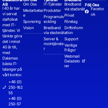
Om Oss
IT-Tjänster
Bredband
AB
Följ Oss
I 40 år har
Facebo
via stadsnät
Medarbetar
Produkter
vi servat
ok
e
Privat
Programutv
dalfolket
Sponsring
eckling
Företag
med IT-
Vision
Bredband
Driftinform
tjänster. Vi
via stadsnät
ation
tänkte göra
Server &
Support
det i minst
molntjänste
Vanliga
40 år till,
r
Frågor
med
Webmail
Dalarnas
Daladato
bästa IT-
rer
talanger på
vårt kontor.
+46 (0)
250-162
55
+46 (0)
250-57