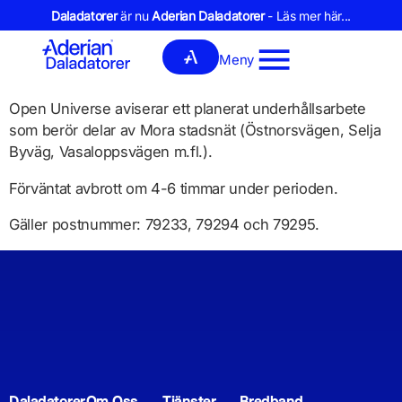
Daladatorer
är nu
Aderian Daladatorer
- Läs mer här...
Meny
Open Universe aviserar ett planerat underhållsarbete
som berör delar av Mora stadsnät (Östnorsvägen, Selja
Byväg, Vasaloppsvägen m.fl.).
Förväntat avbrott om 4-6 timmar under perioden.
Gäller postnummer: 79233, 79294 och 79295.
Daladatorer
Om Oss
Tjänster
Bredband