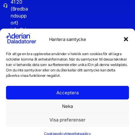
41 20
(Bredba
ndsupp
ort)
info@d
aladator
Hantera samtycke
er.se
För att ge en bra upplevelse använder vi teknik som cookies för att lagra
Driftinf
och/eller komma åt enhetsinformation. När du samtycker till dessa tekniker
o
kan vi behandla data som surfbeteende eller unika ID:n på denna webbplats.
Om du inte samtycker eller om du återkallar ditt samtycke kan detta
påverka vissa funktioner negativt.
Acceptera
Neka
Visa preferenser
© 2026 Daladatorer AB
Integritetspolicy
Cookiepolicy
Cookiepolicy
Integritetspolicy