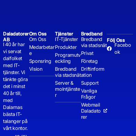
Daladatorer
Om Oss
Tjänster
Bredband
Om Oss
IT-Tjänster
Bredband
AB
Följ Oss
I 40 år har
Facebo
via stadsnät
Medarbetar
Produkter
vi servat
ok
e
Privat
Programutv
dalfolket
Sponsring
eckling
Företag
med IT-
Vision
Bredband
Driftinform
tjänster. Vi
via stadsnät
ation
tänkte göra
Server &
Support
det i minst
molntjänste
Vanliga
40 år till,
r
Frågor
med
Webmail
Dalarnas
Daladato
bästa IT-
rer
talanger på
vårt kontor.