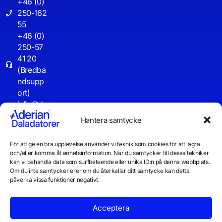
+46 (0)
250-162
55
+46 (0)
250-57
41 20
(Bredba
ndsupp
ort)
info@d
aladator
Hantera samtycke
er.se
För att ge en bra upplevelse använder vi teknik som cookies för att lagra
Driftinf
och/eller komma åt enhetsinformation. När du samtycker till dessa tekniker
o
kan vi behandla data som surfbeteende eller unika ID:n på denna webbplats.
Om du inte samtycker eller om du återkallar ditt samtycke kan detta
påverka vissa funktioner negativt.
Acceptera