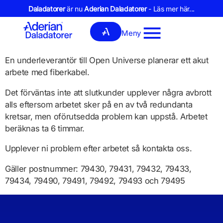
Daladatorer
är nu
Aderian Daladatorer
- Läs mer här...
Meny
En underleverantör till Open Universe planerar ett akut
arbete med fiberkabel.
Det förväntas inte att slutkunder upplever några avbrott
alls eftersom arbetet sker på en av två redundanta
kretsar, men oförutsedda problem kan uppstå. Arbetet
beräknas ta 6 timmar.
Upplever ni problem efter arbetet så kontakta oss.
Gäller postnummer: 79430, 79431, 79432, 79433,
79434, 79490, 79491, 79492, 79493 och 79495