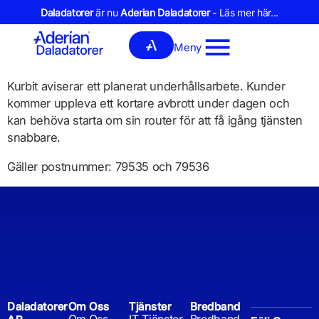
Daladatorer
är nu
Aderian Daladatorer
- Läs mer här...
Meny
Kurbit aviserar ett planerat underhållsarbete. Kunder
kommer uppleva ett kortare avbrott under dagen och
kan behöva starta om sin router för att få igång tjänsten
snabbare.
Gäller postnummer: 79535 och 79536
Daladatorer
Om Oss
Tjänster
Bredband