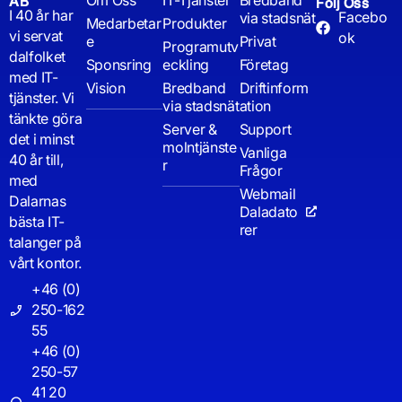
Om Oss
IT-Tjänster
Bredband
AB
Följ Oss
I 40 år har
Facebo
via stadsnät
Medarbetar
Produkter
vi servat
ok
e
Privat
Programutv
dalfolket
Sponsring
eckling
Företag
med IT-
Vision
Bredband
Driftinform
tjänster. Vi
via stadsnät
ation
tänkte göra
Server &
Support
det i minst
molntjänste
Vanliga
40 år till,
r
Frågor
med
Webmail
Dalarnas
Daladato
bästa IT-
rer
talanger på
vårt kontor.
+46 (0)
250-162
55
+46 (0)
250-57
41 20