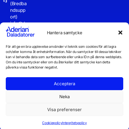
(Bredba
ndsupp
ort)
info@d
aladator
Hantera samtycke
er.se
För att ge en bra upplevelse använder vi teknik som cookies för att lagra
Driftinf
och/eller komma åt enhetsinformation. När du samtycker till dessa tekniker
o
kan vi behandla data som surfbeteende eller unika ID:n på denna webbplats.
Om du inte samtycker eller om du återkallar ditt samtycke kan detta
påverka vissa funktioner negativt.
Acceptera
Neka
Visa preferenser
© 2026 Daladatorer AB
Integritetspolicy
Cookiepolicy
Cookiepolicy
Integritetspolicy