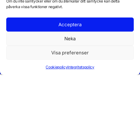
Om du inte samtycker eller om du återkallar ditt samtycke kan detta
avtal nu? Kontakta oss så
påverka vissa funktioner negativt.
hjälper vi er genom hela
processen.
Acceptera
info@daladatorer.se
Neka
+46 (0) 250-162 55
Visa preferenser
Cookiepolicy
Integritetspolicy
Kontakt
Vill du bli kontaktad?
Företagsnamn: