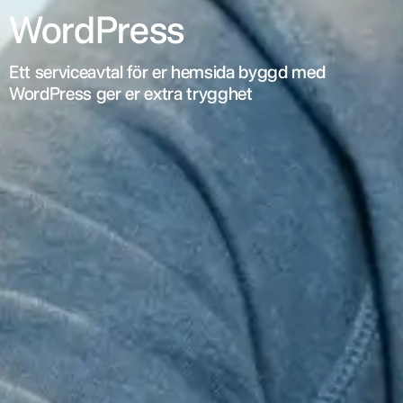
WordPress
Ett serviceavtal för er hemsida byggd med
WordPress ger er extra trygghet