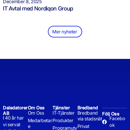
December 8, 2025
IT Avtal med Nordiqon Group
Mer nyheter
Daladatorer
Om Oss
Tjänster
Bredband
Om Oss
IT-Tjänster
Bredband
AB
Följ Oss
I 40 år har
Facebo
via stadsnät
Medarbetar
Produkter
vi servat
ok
e
Privat
Programutv