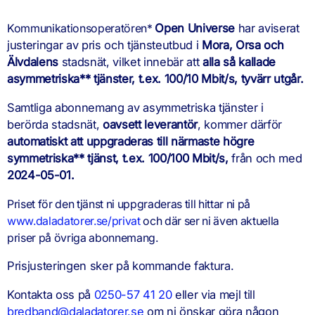
Kommunikationsoperatören*
Open Universe
har aviserat
justeringar av pris och tjänsteutbud i
Mora, Orsa och
Älvdalens
stadsnät, vilket innebär att
alla så kallade
asymmetriska** tjänster, t.ex. 100/10 Mbit/s, tyvärr utgår.
Samtliga abonnemang av asymmetriska tjänster i
berörda stadsnät,
oavsett leverantör
, kommer därför
automatiskt att uppgraderas till närmaste högre
symmetriska** tjänst, t.ex. 100/100 Mbit/s,
från och med
2024-05-01.
Priset för den tjänst ni uppgraderas till hittar ni på
www.daladatorer.se/privat
och där ser ni även aktuella
priser på övriga abonnemang.
Prisjusteringen sker på kommande faktura.
Kontakta oss på
0250-57 41 20
eller via mejl till
bredband@daladatorer.se
om ni önskar göra någon