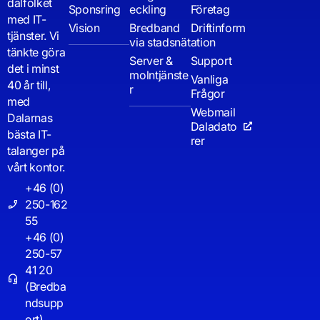
dalfolket
Sponsring
eckling
Företag
med IT-
Vision
Bredband
Driftinform
tjänster. Vi
via stadsnät
ation
tänkte göra
Server &
Support
det i minst
molntjänste
Vanliga
40 år till,
r
Frågor
med
Webmail
Dalarnas
Daladato
bästa IT-
rer
talanger på
vårt kontor.
+46 (0)
250-162
55
+46 (0)
250-57
41 20
(Bredba
ndsupp
ort)