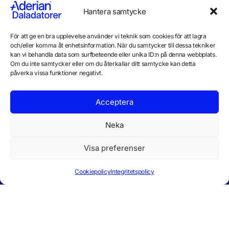
IT Avtal med Nordiqon Group
Hantera samtycke
För att ge en bra upplevelse använder vi teknik som cookies för att lagra
och/eller komma åt enhetsinformation. När du samtycker till dessa tekniker
Mer nyheter
kan vi behandla data som surfbeteende eller unika ID:n på denna webbplats.
Om du inte samtycker eller om du återkallar ditt samtycke kan detta
påverka vissa funktioner negativt.
Acceptera
Neka
Visa preferenser
Cookiepolicy
Integritetspolicy
Daladatorer
Om Oss
Tjänster
Bredband
Om Oss
IT-Tjänster
Bredband
AB
Följ Oss
I 40 år har
Facebo
via stadsnät
Medarbetar
Produkter
vi servat
ok
e
Privat
Programutv
dalfolket
Sponsring
eckling
Företag